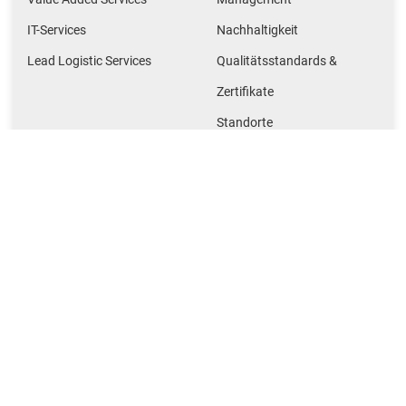
IT-Services
Nachhaltigkeit
Lead Logistic Services
Qualitätsstandards &
Zertifikate
Standorte
Netzwerk
Nützliches
Rabelink Logistics
Magazin
Gille-Jenssen Baustoffe
Kontakt
Huettemann Logistics
M + F Spedition Logistics
NMTG Baustoffe