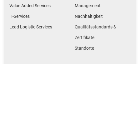
Value Added Services
Management
IT-Services
Nachhaltigkeit
Lead Logistic Services
Qualitätsstandards &
Zertifikate
Standorte
Netzwerk
Nützliches
Rabelink Logistics
Magazin
Gille-Jenssen Baustoffe
Kontakt
Huettemann Logistics
M + F Spedition Logistics
NMTG Baustoffe