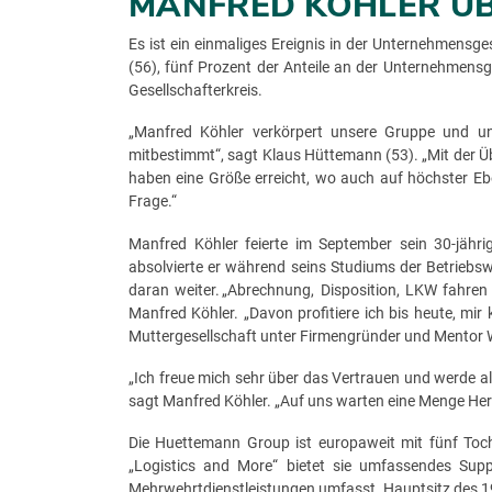
MANFRED KÖHLER ÜB
Es ist ein einmaliges Ereignis in der Unternehmens
(56), fünf Prozent der Anteile an der Unternehmen
Gesellschafterkreis.
„Manfred Köhler verkörpert unsere Gruppe und un
mitbestimmt“, sagt Klaus Hüttemann (53). „Mit der Üb
haben eine Größe erreicht, wo auch auf höchster Eb
Frage.“
Manfred Köhler feierte im September sein 30-jähr
absolvierte er während seins Studiums der Betriebs
daran weiter. „Abrechnung, Disposition, LKW fahren 
Manfred Köhler. „Davon profitiere ich bis heute, mi
Muttergesellschaft unter Firmengründer und Mentor 
„Ich freue mich sehr über das Vertrauen und werde al
sagt Manfred Köhler. „Auf uns warten eine Menge Herau
Die Huettemann Group ist europaweit mit fünf Toch
„Logistics and More“ bietet sie umfassendes Sup
Mehrwehrtdienstleistungen umfasst. Hauptsitz des 