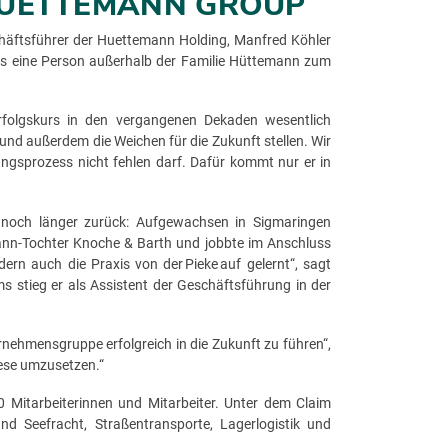
HUETTEMANN GROUP
chäftsführer der Huettemann Holding, Manfred Köhler
ls eine Person außerhalb der Familie Hüttemann zum
rfolgskurs in den vergangenen Dekaden wesentlich
und außerdem die Weichen für die Zukunft stellen. Wir
ngsprozess nicht fehlen darf. Dafür kommt nur er in
t noch länger zurück: Aufgewachsen in Sigmaringen
mann-Tochter Knoche & Barth und jobbte im Anschluss
ern auch die Praxis von der Pieke auf gelernt“, sagt
s stieg er als Assistent der Geschäftsführung in der
rnehmensgruppe erfolgreich in die Zukunft zu führen“,
iese umzusetzen.“
 Mitarbeiterinnen und Mitarbeiter. Unter dem Claim
 Seefracht, Straßentransporte, Lagerlogistik und