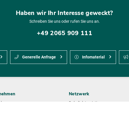
Haben wir Ihr Interesse geweckt?
Schreiben Sie uns oder rufen Sie uns an.
+49 2065 909 111
Generelle Anfrage
Infomaterial
nehmen
Netzwerk
ehmensgruppe
Rabelink Logistics
e
Gille-Jenssen Baustoffe
ement
Huettemann Logistics