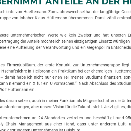
ERNIMMT ANTEILE AN DER 
geschichte von Huettemann: Zum Jahreswechsel hat der langjährige Ges
sgruppe von Inhaber Klaus Hüttemann übernommen. Damit zählt erstma
sere unternehmerischen Werte wie kein Zweiter und hat unseren E
ertragung der Anteile möchte ich seinen einzigartigen Einsatz würdigen 
ene eine Aufteilung der Verantwortung und ein Gegenpol im Entscheidu
iges Firmenjubiläum, der erste Kontakt zur Unternehmensgruppe lieg
wirtschaftslehre in Heilbronn ein Praktikum bei der ehemaligen Huette
– damit habe ich nicht nur einen Teil meines Studiums finanziert, sond
r kann niemand ein X für ein U vormachen.“ Nach Abschluss des Studium
Wolf Hüttemann ein.
les daran setzen, auch in meiner Funktion als Mitgesellschafter die Unte
sforderungen, aber unsere Vision für die Zukunft steht. Jetzt gilt es, d
terunternehmen an 24 Standorten vertreten und beschäftigt rund 950
ply Chain Management aus einer Hand, dass unter anderem Luft- und
1956 gegründeten Unternehmens ist Duisburg.