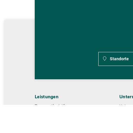
Standorte
Leistungen
Unter
Transportlogistik
Untern
Lagerlogistik
Histori
Value Added Services
Manag