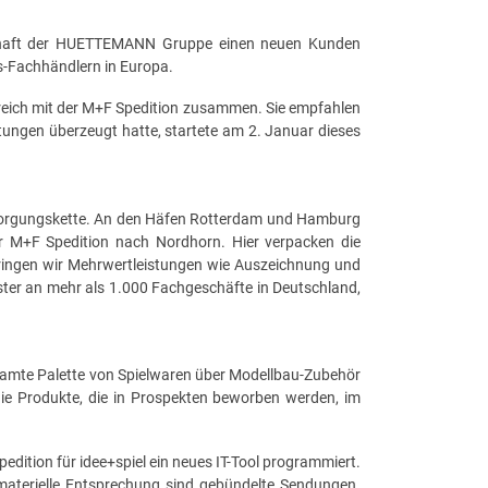
llschaft der HUETTEMANN Gruppe einen neuen Kunden
s-Fachhändlern in Europa.
olgreich mit der M+F Spedition zusammen. Sie empfahlen
stungen überzeugt hatte, startete am 2. Januar dieses
Versorgungskette. An den Häfen Rotterdam und Hamburg
er M+F Spedition nach Nordhorn. Hier verpacken die
rbringen wir Mehrwertleistungen wie Auszeichnung und
ister an mehr als 1.000 Fachgeschäfte in Deutschland,
samte Palette von Spielwaren über Modellbau-Zubehör
die Produkte, die in Prospekten beworben werden, im
dition für idee+spiel ein neues IT-Tool programmiert.
materielle Entsprechung sind gebündelte Sendungen.