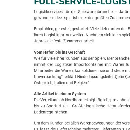
FULL-SERVICE-LOGIST
Logistikservices für die Spielwarenbranche – daf
gewonnen: idee+spiel ist einer der größten Zusamme
Empfohlen, getestet, gestartet: Viele Lieferanten der
ihren Logistikpartner weiter. Nachdem sich idee+spie
Jahres die feste Zusammenarbeit.
Vom Hafen bis ins Geschäft
Wie für viele ihrer Kunden aus der Spielwarenbranch
nimmt der Logistiker Importcontainer mit Waren fü
Mitarbeiter die Waren, konsolidieren sie und steuer
Umverpackung“, erklärt Niederlassungsleiter Çetin Çe
Österreich, Italien und Belgien.“
Alle Artikel in einem System
Die Verteilung ab Nordhorn erfolgt täglich, pro Ja
bis zu Sportartikeln. Größte logistische Herausfor
Ladenregal stehen.
Um dem Kunden bei allen Warenbewegungen der verschie
Es fasst die Lieferscheine mehrerer Lieferanten z