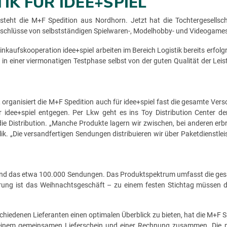
IK FÜR IDEE+SPIEL
ür steht die M+F Spedition aus Nordhorn. Jetzt hat die Tochtergese
nschlüsse von selbstständigen Spielwaren-, Modelhobby- und Videogame
 Einkaufskooperation idee+spiel arbeiten im Bereich Logistik bereits erf
l in einer viermonatigen Testphase selbst von der guten Qualität der Lei
e, organisiert die M+F Spedition auch für idee+spiel fast die gesamte 
r idee+spiel entgegen. Per Lkw geht es ins Toy Distribution Center d
n die Distribution. „Manche Produkte lagern wir zwischen, bei anderen e
lik. „Die versandfertigen Sendungen distribuieren wir über Paketdienstle
hr sind das etwa 100.000 Sendungen. Das Produktspektrum umfasst die ge
derung ist das Weihnachtsgeschäft – zu einem festen Stichtag müssen 
denen Lieferanten einen optimalen Überblick zu bieten, hat die M+F Spe
u einem gemeinsamen Lieferschein und einer Rechnung zusammen. Die 