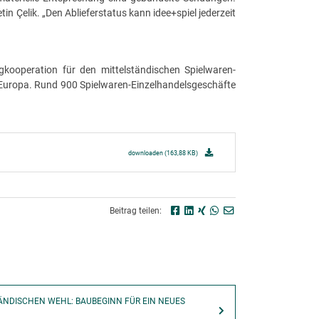
 Çelik. „Den Ablieferstatus kann idee+spiel jederzeit
gkooperation für den mittelständischen Spielwaren-
Europa. Rund 900 Spielwaren-Einzelhandelsgeschäfte
downloaden (163,88 KB)
Beitrag teilen:
LÄNDISCHEN WEHL: BAUBEGINN FÜR EIN NEUES