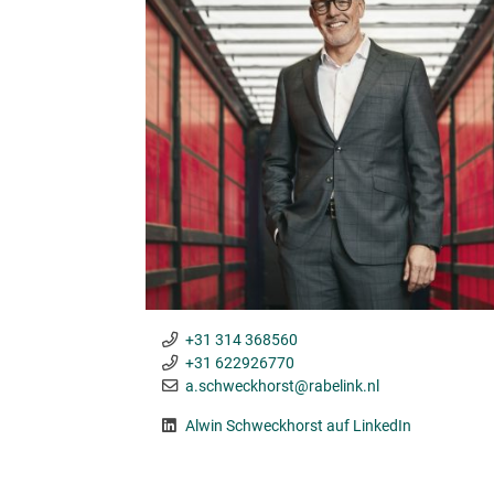
+31 314 368560
+31 622926770
a.schweckhorst@rabelink.nl
Al­win Schweck­horst auf LinkedIn