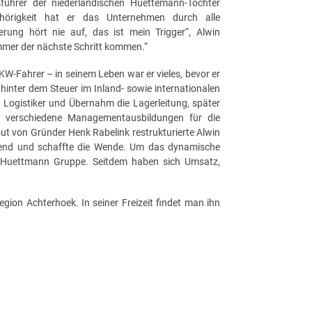
führer der niederländischen Huettemann-Tochter
hörigkeit hat er das Unternehmen durch alle
rung hört nie auf, das ist mein Trigger“, Alwin
mmer der nächste Schritt kommen.“
KW-Fahrer – in seinem Leben war er vieles, bevor er
n hinter dem Steuer im Inland- sowie internationalen
 Logistiker und Übernahm die Lagerleitung, später
er verschiedene Managementausbildungen für die
t von Gründer Henk Rabelink restrukturierte Alwin
end und schaffte die Wende. Um das dynamische
e Huettmann Gruppe. Seitdem haben sich Umsatz,
egion Achterhoek. In seiner Freizeit findet man ihn