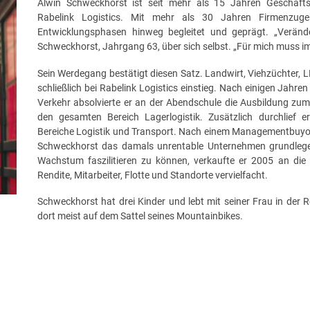
Alwin Schweckhorst ist seit mehr als 15 Jahren Geschäfts
Rabelink Logistics. Mit mehr als 30 Jahren Firmenzuge
Entwicklungsphasen hinweg begleitet und geprägt. „Verände
Schweckhorst, Jahrgang 63, über sich selbst. „Für mich muss i
Sein Werdegang bestätigt diesen Satz. Landwirt, Viehzüchter, L
schließlich bei Rabelink Logistics einstieg. Nach einigen Jahre
Verkehr absolvierte er an der Abendschule die Ausbildung zum
den gesamten Bereich Lagerlogistik. Zusätzlich durchlief 
Bereiche Logistik und Transport. Nach einem Managementbuyou
Schweckhorst das damals unrentable Unternehmen grundleg
Wachstum faszilitieren zu können, verkaufte er 2005 an di
Rendite, Mitarbeiter, Flotte und Standorte vervielfacht.
Schweckhorst hat drei Kinder und lebt mit seiner Frau in der R
dort meist auf dem Sattel seines Mountainbikes.