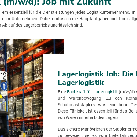
k (m/w/d): Job mit Zukunft
 allem essenziell für die Dienstleistungen jedes Logistikunternehmens. I
olle im Unternehmen. Dabei umfassen die Hauptaufgaben nicht nur all
n Ablauf des Lagerbetriebs unerlässlich sind.
Lagerlogistik Job: Die 
Lagerlogistik
Eine
Fachkraft für Lagerlogistik
(m/w/d)
s
und Warenbewegung. Zu den Kernau
Schubmaststaplers, was eine hohe Gesch
Diese Fähigkeit ist essentiell für das B
von Waren innerhalb des Lagers.
Das sichere Manövrieren der Stapler ermö
zu bewegen, sei es vom Lieferfahrzeu