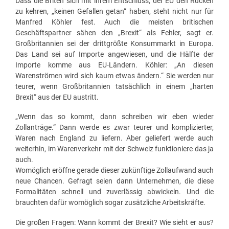
Dass die Briten sich mit ihrem Entschluss, der EU den Rücken
zu kehren, „keinen Gefallen getan“ haben, steht nicht nur für
Manfred Köhler fest. Auch die meisten britischen
Geschäftspartner sähen den „Brexit“ als Fehler, sagt er.
Großbritannien sei der drittgrößte Konsummarkt in Europa.
Das Land sei auf Importe angewiesen, und die Hälfte der
Importe komme aus EU-Ländern. Köhler: „An diesen
Warenströmen wird sich kaum etwas ändern.“ Sie werden nur
teurer, wenn Großbritannien tatsächlich in einem „harten
Brexit“ aus der EU austritt.
„Wenn das so kommt, dann schreiben wir eben wieder
Zollanträge.“ Dann werde es zwar teurer und komplizierter,
Waren nach England zu liefern. Aber geliefert werde auch
weiterhin, im Warenverkehr mit der Schweiz funktioniere das ja
auch.
Womöglich eröffne gerade dieser zukünftige Zollaufwand auch
neue Chancen. Gefragt seien dann Unternehmen, die diese
Formalitäten schnell und zuverlässig abwickeln. Und die
brauchten dafür womöglich sogar zusätzliche Arbeitskräfte.
Die großen Fragen: Wann kommt der Brexit? Wie sieht er aus?