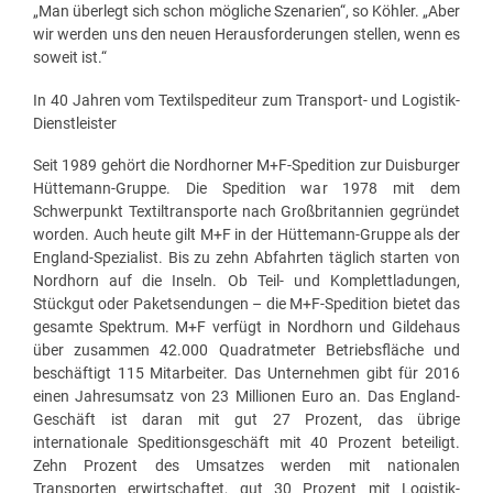
„Man überlegt sich schon mögliche Szenarien“, so Köhler. „Aber
wir werden uns den neuen Herausforderungen stellen, wenn es
soweit ist.“
In 40 Jahren vom Textilspediteur zum Transport- und Logistik-
Dienstleister
Seit 1989 gehört die Nordhorner M+F-Spedition zur Duisburger
Hüttemann-Gruppe. Die Spedition war 1978 mit dem
Schwerpunkt Textiltransporte nach Großbritannien gegründet
worden. Auch heute gilt M+F in der Hüttemann-Gruppe als der
England-Spezialist. Bis zu zehn Abfahrten täglich starten von
Nordhorn auf die Inseln. Ob Teil- und Komplettladungen,
Stückgut oder Paketsendungen – die M+F-Spedition bietet das
gesamte Spektrum. M+F verfügt in Nordhorn und Gildehaus
über zusammen 42.000 Quadratmeter Betriebsfläche und
beschäftigt 115 Mitarbeiter. Das Unternehmen gibt für 2016
einen Jahresumsatz von 23 Millionen Euro an. Das England-
Geschäft ist daran mit gut 27 Prozent, das übrige
internationale Speditionsgeschäft mit 40 Prozent beteiligt.
Zehn Prozent des Umsatzes werden mit nationalen
Transporten erwirtschaftet, gut 30 Prozent mit Logistik-