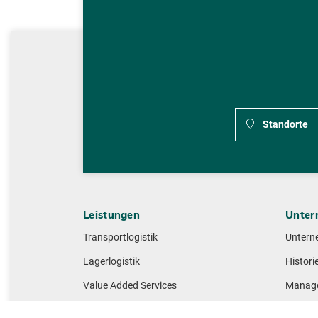
Standorte
Leistungen
Unter
Transportlogistik
Untern
Lagerlogistik
Histori
Value Added Services
Manag
IT-Services
Nachhal