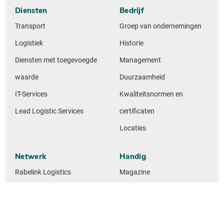
Diensten
Bedrijf
Transport
Groep van ondernemingen
Logistiek
Historie
Diensten met toegevoegde
Management
waarde
Duurzaamheid
IT-Services
Kwaliteitsnormen en
Lead Logistic Services
certificaten
Locaties
Netwerk
Handig
Rabelink Logistics
Magazine
Gille-Jenssen Baustoffe
Contact
Huettemann Logistics
M + F Spedition Logistics