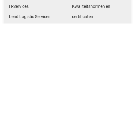
IT-Services
Kwaliteitsnormen en
Lead Logistic Services
certificaten
Locaties
Netwerk
Handig
Rabelink Logistics
Magazine
Gille-Jenssen Baustoffe
Contact
Huettemann Logistics
M + F Spedition Logistics
NMTG Baustoffe
Impressum
Privacybeleid