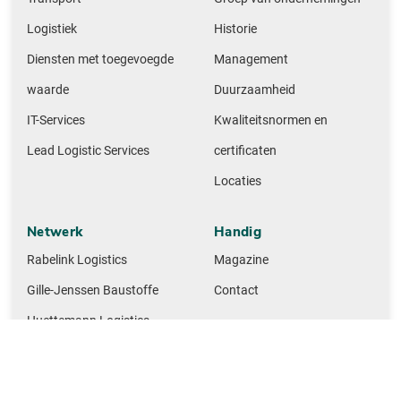
Logistiek
Historie
Diensten met toegevoegde
Management
waarde
Duurzaamheid
IT-Services
Kwaliteitsnormen en
Lead Logistic Services
certificaten
Locaties
Netwerk
Handig
Rabelink Logistics
Magazine
Gille-Jenssen Baustoffe
Contact
Huettemann Logistics
M + F Spedition Logistics
NMTG Baustoffe