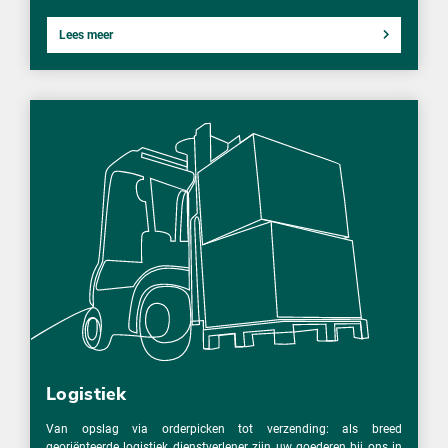
Lees meer
Logistiek
Van opslag via orderpicken tot verzending: als breed
georiënteerde logistiek dienstverlener zijn uw goederen bij ons in