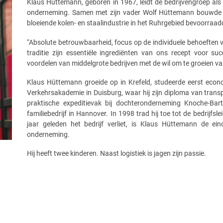
Klaus Hüttemann, geboren in 1967, leidt de bedrijvengroep als 
onderneming. Samen met zijn vader Wolf Hüttemann bouwde hi
bloeiende kolen- en staalindustrie in het Ruhrgebied bevoorraadd
“Absolute betrouwbaarheid, focus op de individuele behoeften 
traditie zijn essentiële ingrediënten van ons recept voor s
voordelen van middelgrote bedrijven met de wil om te groeien va
Klaus Hüttemann groeide op in Krefeld, studeerde eerst eco
Verkehrsakademie in Duisburg, waar hij zijn diploma van transpo
praktische expeditievak bij dochteronderneming Knoche-Barth
familiebedrijf in Hannover. In 1998 trad hij toe tot de bedrijfsle
jaar geleden het bedrijf verliet, is Klaus Hüttemann de e
onderneming.
Hij heeft twee kinderen. Naast logistiek is jagen zijn passie.