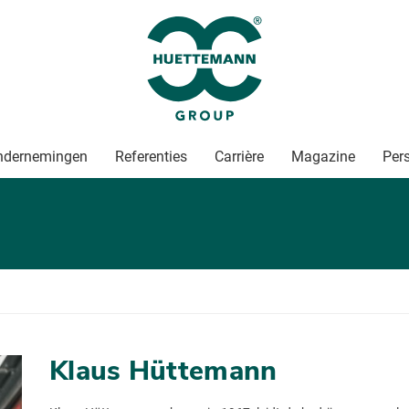
ndernemingen
Referenties
Carrière
Magazine
Per
Klaus Hüt­te­mann