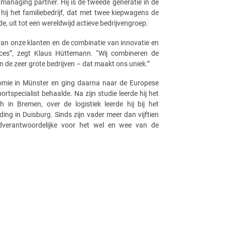
managing partner. Hij is de tweede generatie in de
j het familiebedrijf, dat met twee kiepwagens de
e, uit tot een wereldwijd actieve bedrijvengroep.
van onze klanten en de combinatie van innovatie en
ucces”, zegt Klaus Hüttemann. “Wij combineren de
n de zeer grote bedrijven – dat maakt ons uniek.”
nomie in Münster en ging daarna naar de Europese
rtspecialist behaalde. Na zijn studie leerde hij het
 in Bremen, over de logistiek leerde hij bij het
iding in Duisburg. Sinds zijn vader meer dan vijftien
indverantwoordelijke voor het wel en wee van de