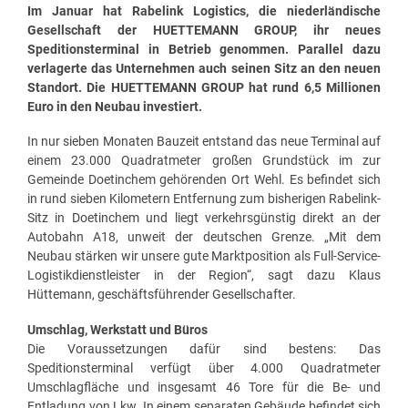
Im Januar hat Rabelink Logistics, die niederländische
Gesellschaft der HUETTEMANN GROUP, ihr neues
Speditionsterminal in Betrieb genommen. Parallel dazu
verlagerte das Unternehmen auch seinen Sitz an den neuen
Standort. Die HUETTEMANN GROUP hat rund 6,5 Millionen
Euro in den Neubau investiert.
In nur sieben Monaten Bauzeit entstand das neue Terminal auf
einem 23.000 Quadratmeter großen Grundstück im zur
Gemeinde Doetinchem gehörenden Ort Wehl. Es befindet sich
in rund sieben Kilometern Entfernung zum bisherigen Rabelink-
Sitz in Doetinchem und liegt verkehrsgünstig direkt an der
Autobahn A18, unweit der deutschen Grenze. „Mit dem
Neubau stärken wir unsere gute Marktposition als Full-Service-
Logistikdienstleister in der Region“, sagt dazu Klaus
Hüttemann, geschäftsführender Gesellschafter.
Umschlag, Werkstatt und Büros
Die Voraussetzungen dafür sind bestens: Das
Speditionsterminal verfügt über 4.000 Quadratmeter
Umschlagfläche und insgesamt 46 Tore für die Be- und
Entladung von Lkw. In einem separaten Gebäude befindet sich